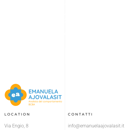
office
I actually like
going to.”
Get in touch to make an appointment today.
BOOK APPOINTMENT
LOCATION
CONTATTI
Via Engio, 8
info@emanuelaajovalasit.it